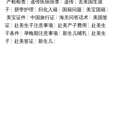
产检检查
遗传疾病筛查
遗传
去美国生孩
子
脐带护理
归化入籍
国籍问题
美宝国籍
美宝证件
中国旅行证
海关问答话术
美国签
证
赴美生子注意事项
赴美产子费用
赴美生
子条件
孕晚期注意事项
新生儿哺乳
赴美生
子
赴美签证
新生儿