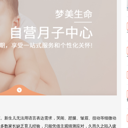
”。新生儿无法用语言表达需求，哭闹、蹬腿、皱眉、扭动等细微动
。多数家长缺乏育儿经验，只能凭借主观猜测应对，久而久之陷入疲