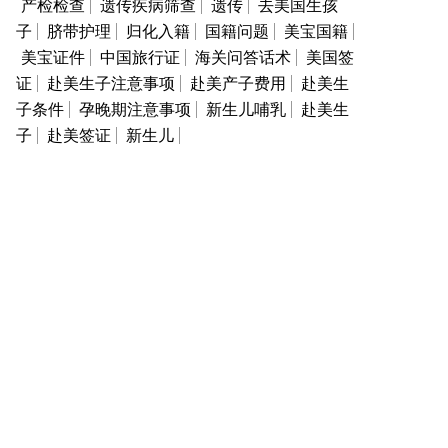
产检检查
遗传疾病筛查
遗传
去美国生孩
子
脐带护理
归化入籍
国籍问题
美宝国籍
美宝证件
中国旅行证
海关问答话术
美国签
证
赴美生子注意事项
赴美产子费用
赴美生
子条件
孕晚期注意事项
新生儿哺乳
赴美生
子
赴美签证
新生儿