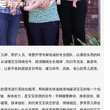
育儿师、医护人员、母婴护理专家组成的专业团队，以通俗实用的科
。从读懂宝宝情绪信号、摸清睡眠生长规律，到日常洗澡、换尿布、
景，让新手爸妈摆脱盲目带娃，建立科学、高效、省心的育儿思维。
应的需求进行系统化梳理，帮助家长快速精准地破译宝宝的每一个信
紧皱、身体发力，是宝宝排泄的信号；手脚频繁舞动、身体扭动、眼
静凝视、肢体放松，则代表宝宝状态舒适、情绪稳定。梦美育儿师会
手爸妈在短短一个月子周期，熟练掌握婴语解读技巧，精准回应宝宝