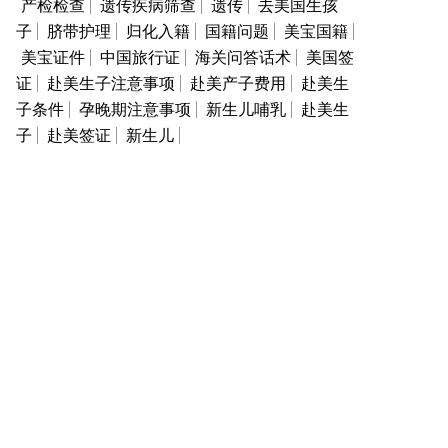
产检检查
遗传疾病筛查
遗传
去美国生孩
子
脐带护理
归化入籍
国籍问题
美宝国籍
美宝证件
中国旅行证
海关问答话术
美国签
证
赴美生子注意事项
赴美产子费用
赴美生
子条件
孕晚期注意事项
新生儿哺乳
赴美生
子
赴美签证
新生儿