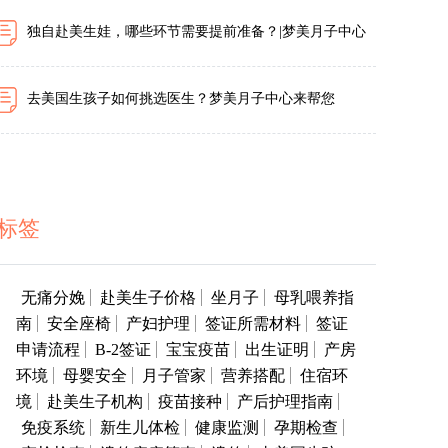
独自赴美生娃，哪些环节需要提前准备？|梦美月子中心
去美国生孩子如何挑选医生？梦美月子中心来帮您
标签
无痛分娩
赴美生子价格
坐月子
母乳喂养指
南
安全座椅
产妇护理
签证所需材料
签证
申请流程
B-2签证
宝宝疫苗
出生证明
产房
环境
母婴安全
月子管家
营养搭配
住宿环
境
赴美生子机构
疫苗接种
产后护理指南
免疫系统
新生儿体检
健康监测
孕期检查