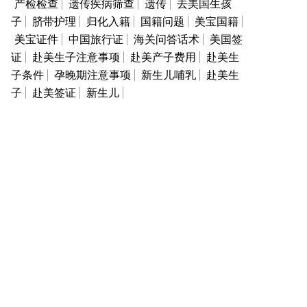
产检检查
遗传疾病筛查
遗传
去美国生孩
子
脐带护理
归化入籍
国籍问题
美宝国籍
美宝证件
中国旅行证
海关问答话术
美国签
证
赴美生子注意事项
赴美产子费用
赴美生
子条件
孕晚期注意事项
新生儿哺乳
赴美生
子
赴美签证
新生儿