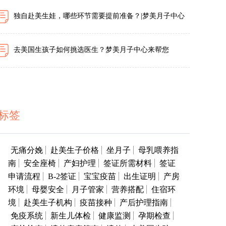
独自赴美生娃，哪些环节需要提前准备？|梦美月子中心
去美国生孩子如何挑选医生？梦美月子中心来帮您
标签
无痛分娩
赴美生子价格
坐月子
母乳喂养指
南
安全座椅
产妇护理
签证所需材料
签证
申请流程
B-2签证
宝宝疫苗
出生证明
产房
环境
母婴安全
月子管家
营养搭配
住宿环
境
赴美生子机构
疫苗接种
产后护理指南
免疫系统
新生儿体检
健康监测
孕期检查