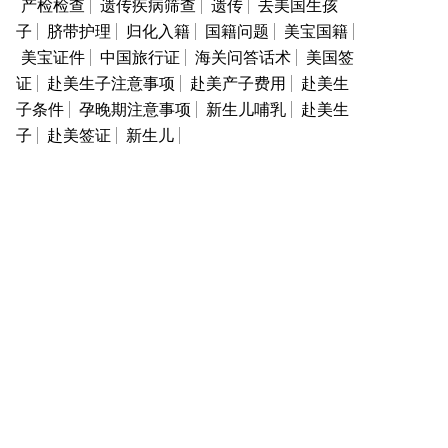
产检检查
遗传疾病筛查
遗传
去美国生孩
子
脐带护理
归化入籍
国籍问题
美宝国籍
美宝证件
中国旅行证
海关问答话术
美国签
证
赴美生子注意事项
赴美产子费用
赴美生
子条件
孕晚期注意事项
新生儿哺乳
赴美生
子
赴美签证
新生儿