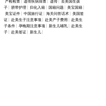
产检检查
遗传疾病筛查
遗传
去美国生孩
子
脐带护理
归化入籍
国籍问题
美宝国籍
美宝证件
中国旅行证
海关问答话术
美国签
证
赴美生子注意事项
赴美产子费用
赴美生
子条件
孕晚期注意事项
新生儿哺乳
赴美生
子
赴美签证
新生儿