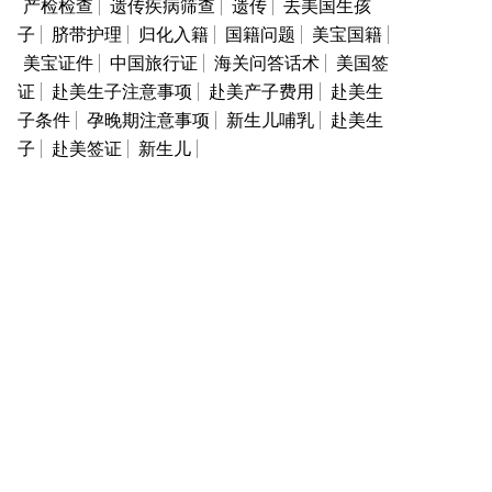
产检检查
遗传疾病筛查
遗传
去美国生孩
子
脐带护理
归化入籍
国籍问题
美宝国籍
美宝证件
中国旅行证
海关问答话术
美国签
证
赴美生子注意事项
赴美产子费用
赴美生
子条件
孕晚期注意事项
新生儿哺乳
赴美生
子
赴美签证
新生儿