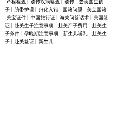
产检检查
遗传疾病筛查
遗传
去美国生孩
子
脐带护理
归化入籍
国籍问题
美宝国籍
美宝证件
中国旅行证
海关问答话术
美国签
证
赴美生子注意事项
赴美产子费用
赴美生
子条件
孕晚期注意事项
新生儿哺乳
赴美生
子
赴美签证
新生儿