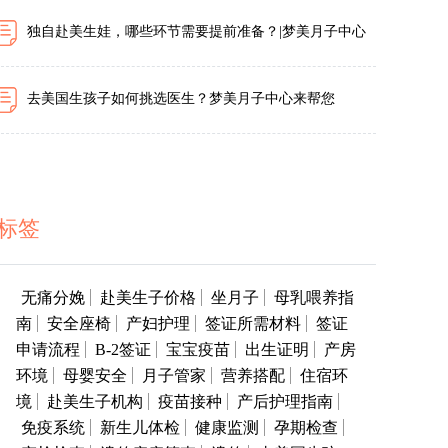
独自赴美生娃，哪些环节需要提前准备？|梦美月子中心
去美国生孩子如何挑选医生？梦美月子中心来帮您
标签
无痛分娩
赴美生子价格
坐月子
母乳喂养指
南
安全座椅
产妇护理
签证所需材料
签证
申请流程
B-2签证
宝宝疫苗
出生证明
产房
环境
母婴安全
月子管家
营养搭配
住宿环
境
赴美生子机构
疫苗接种
产后护理指南
免疫系统
新生儿体检
健康监测
孕期检查