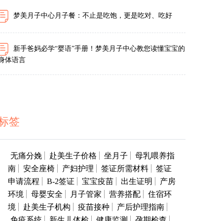
梦美月子中心月子餐：不止是吃饱，更是吃对、吃好
新手爸妈必学“婴语”手册！梦美月子中心教您读懂宝宝的
身体语言
标签
无痛分娩
赴美生子价格
坐月子
母乳喂养指
南
安全座椅
产妇护理
签证所需材料
签证
申请流程
B-2签证
宝宝疫苗
出生证明
产房
环境
母婴安全
月子管家
营养搭配
住宿环
境
赴美生子机构
疫苗接种
产后护理指南
免疫系统
新生儿体检
健康监测
孕期检查